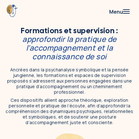
Menu
Formations et supervision :
Accompagnements
approfondir la pratique de
l’accompagnement et la
Thérapie de couple
connaissance de soi
Psychanalyse symbolique
Ancrées dans la psychanalyse symbolique et la pensée
Coaching & consulting
jungienne, les formations et espaces de supervision
proposés s’adressent aux personnes engagées dans une
Formations et supervision
pratique d’accompagnement ou un cheminement
professionnel.
Thérapie de couple
Ces dispositifs allient approche théorique, exploration
personnelle et pratique de l’écoute, afin d’approfondir la
compréhension des dynamiques psychiques, relationnelles
Psychanalyse symbolique
et symboliques, et de soutenir une posture
d’accompagnement juste et consciente.
Supervision