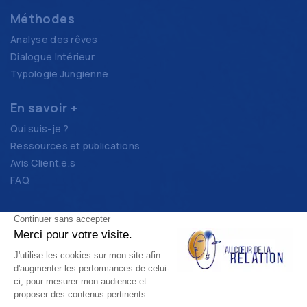
Méthodes
Analyse des rêves
Dialogue Intérieur
Typologie Jungienne
En savoir +
Qui suis-je ?
Ressources et publications
Avis Client.e.s
FAQ
contact
prendre rendez-vous
Mentions Légales