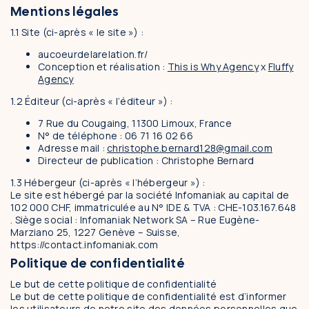
Ateliers & Stages
Mentions légales
Ateliers & Stages
1.1 Site (ci-après « le site ») :
Cercles de parole
aucoeurdelarelation.fr/
Conception et réalisation :
This is Why Agency
x
Fluffy
Agency
Méthodes
1.2 Éditeur (ci-après « l’éditeur ») :
Analyse des rêves
7 Rue du Cougaing, 11300 Limoux, France
N° de téléphone : 06 71 16 02 66
Dialogue Intérieur
Adresse mail :
christophe.bernard128@gmail.com
Directeur de publication : Christophe Bernard
Typologie Jungienne
1.3 Hébergeur (ci-après « l’hébergeur ») :
Accueil
Le site est hébergé par la société Infomaniak au capital de
102 000 CHF, immatriculée au N° IDE & TVA : CHE-103.167.648
. Siège social : Infomaniak Network SA – Rue Eugène-
Qui suis-je ?
Marziano 25, 1227 Genève – Suisse,
https://contact.infomaniak.com
Ressources et publications
Politique de confidentialité
Avis Client.e.s
Le but de cette politique de confidentialité
Le but de cette politique de confidentialité est d’informer
les utilisateurs de notre site des données personnelles que