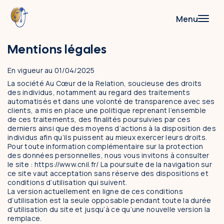
Menu
Mentions légales
Accompagnements
En vigueur au 01/04/2025
Thérapie de couple
La société Au Cœur de la Relation, soucieuse des droits
des individus, notamment au regard des traitements
Psychanalyse symbolique
automatisés et dans une volonté de transparence avec ses
clients, a mis en place une politique reprenant l’ensemble
Coaching & consulting
de ces traitements, des finalités poursuivies par ces
derniers ainsi que des moyens d’actions à la disposition des
individus afin qu’ils puissent au mieux exercer leurs droits.
Formations et supervision
Pour toute information complémentaire sur la protection
des données personnelles, nous vous invitons à consulter
Thérapie de couple
le site : https://www.cnil.fr/ La poursuite de la navigation sur
ce site vaut acceptation sans réserve des dispositions et
Psychanalyse symbolique
conditions d’utilisation qui suivent.
La version actuellement en ligne de ces conditions
d’utilisation est la seule opposable pendant toute la durée
Supervision
d’utilisation du site et jusqu’à ce qu’une nouvelle version la
remplace.