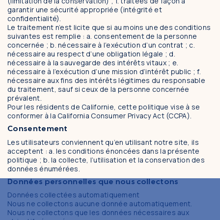
(limitation de la conservation) ; f. traitées de façon à
garantir une sécurité appropriée (intégrité et
confidentialité).
Le traitement n’est licite que si au moins une des conditions
suivantes est remplie : a. consentement de la personne
concernée ; b. nécessaire à l’exécution d’un contrat ; c.
nécessaire au respect d’une obligation légale ; d.
nécessaire à la sauvegarde des intérêts vitaux ; e.
nécessaire à l’exécution d’une mission d’intérêt public ; f.
nécessaire aux fins des intérêts légitimes du responsable
du traitement, sauf si ceux de la personne concernée
prévalent.
Pour les résidents de Californie, cette politique vise à se
conformer à la California Consumer Privacy Act (CCPA).
Consentement
Les utilisateurs conviennent qu’en utilisant notre site, ils
acceptent : a. les conditions énoncées dans la présente
politique ; b. la collecte, l’utilisation et la conservation des
données énumérées.
Données personnelles que nous collectons
Données collectées automatiquement
Nous ne collectons aucune donnée automatiquement.
Nous ne collectons que les données nécessaires aux