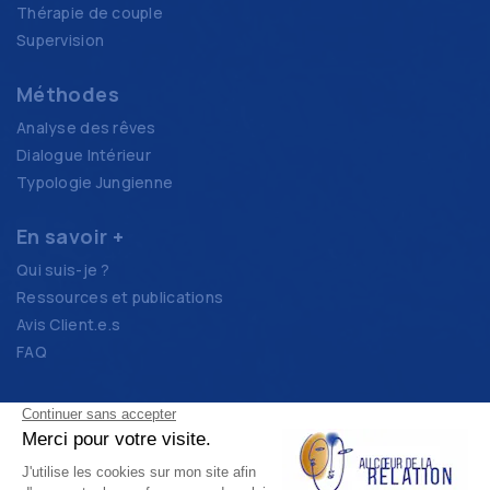
Thérapie de couple
Supervision
Méthodes
Analyse des rêves
Dialogue Intérieur
Typologie Jungienne
En savoir +
Qui suis-je ?
Ressources et publications
Avis Client.e.s
FAQ
contact