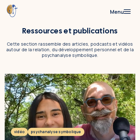
Menu
Ressources et publications
Accompagnements
Cette section rassemble des articles, podcasts et vidéos
Thérapie de couple
autour de la relation, du développement personnel et de la
psychanalyse symbolique.
Psychanalyse symbolique
Coaching & consulting
Formations et supervision
Thérapie de couple
Psychanalyse symbolique
Supervision
vidéo
psychanalyse symbolique