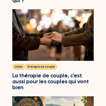
qui ?
FAQ
contact
prendre rendez-vous
vidéo
thérapie de couple
La thérapie de couple, c'est
aussi pour les couples qui vont
bien