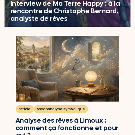
Ateliers & Stages
Interview de Ma Terre Happy : à la
rencontre de Christophe Bernard,
Ateliers & Stages
analyste de rêves
Cercles de parole
Méthodes
Analyse des rêves
Dialogue Intérieur
Typologie Jungienne
Accueil
Qui suis-je ?
article
psychanalyse symbolique
Ressources et publications
Analyse des rêves à Limoux :
Avis Client.e.s
comment ça fonctionne et pour